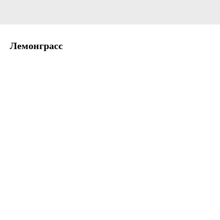
Лемонграсс